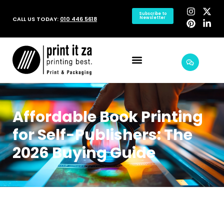
Subscribe to
CALL US TODAY:
010 446 5618
Newsletter
Affordable Book Printing
for Self-Publishers: The
2026 Buying Guide