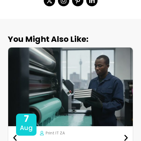
You Might Also Like:
7
Aug
Print IT ZA