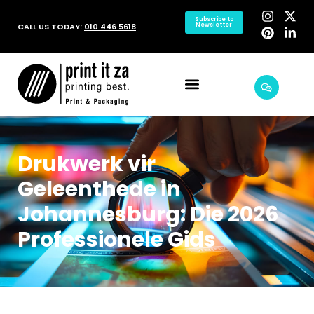
Subscribe to
CALL US TODAY:
010 446 5618
Newsletter
Drukwerk vir
Geleenthede in
Johannesburg: Die 2026
Professionele Gids