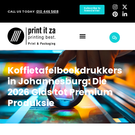
Subscribe to
CALL US TODAY:
010 446 5618
Newsletter
Koffietafelboekdrukkers
in Johannesburg: Die
2026 Gids tot Premium
Produksie