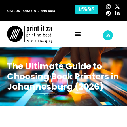
Subscribe to
CALL US TODAY:
010 446 5618
Newsletter
The Ultimate Guide to
Choosing Book Printers in
Johannesburg (2026)